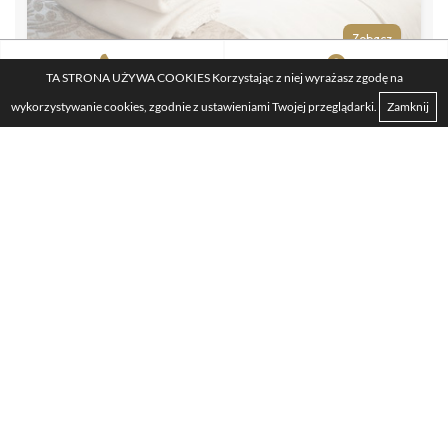
TA STRONA UŻYWA COOKIES Korzystając z niej wyrażasz zgodę na
SKONTAKTUJ SIĘ Z NAMI
LOKALIZACJA
wykorzystywanie cookies, zgodnie z ustawieniami Twojej przeglądarki.
Zamknij
Adres